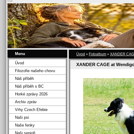
Menu
Úvod
»
Fotoalbum
»
XANDER CAGE 
Úvod
XANDER CAGE at Wendigo
Filozofie našeho chovu
Náš příběh
Náš příběh s BC
Horké zprávy 2026
Archiv zpráv
Vrhy Czech Efebie
Naši psi
Naše fenky
Naši senioři