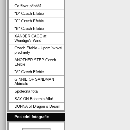
Co život přináší ...
"D" Czech Efebie
"C" Czech Efebie
"B" Czech Efebie
XANDER CAGE at
Wendigo's Wind
Czech Efebie - Upomínkové
předměty
ANOTHER STEP Czech
Efebie
"A" Czech Efebie
GINNIE OF SANDMAN
Akirdalu
Společná fota
SAY ON Bohemia Alké
DONNA of Dragon´s Dream
Poslední fotografie