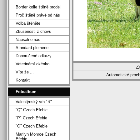
Border kolie štěně prodej
Proč štěně právě od nás
Volba štěněte
Zkušenosti z chovu
Napsali o nás
Standard plemene
Doporučené odkazy
Veterinární okénko
Z
Víte že ...
Automatické proc
Kontakt
Fotoalbum
Valentýnský vrh "R"
"Q" Czech Efebie
"P" Czech Efebie
"O" Czech Efebie
Marilyn Monroe Czech
Efebie