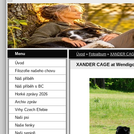
Menu
Úvod
»
Fotoalbum
»
XANDER CAGE 
Úvod
XANDER CAGE at Wendigo
Filozofie našeho chovu
Náš příběh
Náš příběh s BC
Horké zprávy 2026
Archiv zpráv
Vrhy Czech Efebie
Naši psi
Naše fenky
Naši senioři