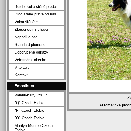
Border kolie štěně prodej
Proč štěně právě od nás
Volba štěněte
Zkušenosti z chovu
Napsali o nás
Standard plemene
Doporučené odkazy
Veterinární okénko
Víte že ...
Kontakt
Fotoalbum
Valentýnský vrh "R"
Z
"Q" Czech Efebie
Automatické proc
"P" Czech Efebie
"O" Czech Efebie
Marilyn Monroe Czech
Efebie