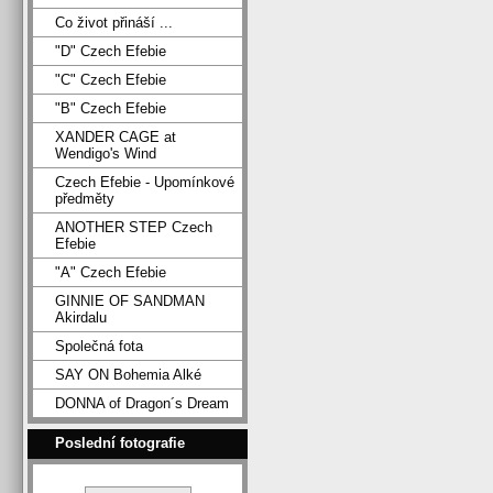
Co život přináší ...
"D" Czech Efebie
"C" Czech Efebie
"B" Czech Efebie
XANDER CAGE at
Wendigo's Wind
Czech Efebie - Upomínkové
předměty
ANOTHER STEP Czech
Efebie
"A" Czech Efebie
GINNIE OF SANDMAN
Akirdalu
Společná fota
SAY ON Bohemia Alké
DONNA of Dragon´s Dream
Poslední fotografie