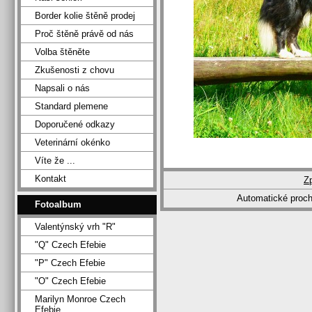
Border kolie štěně prodej
Proč štěně právě od nás
Volba štěněte
Zkušenosti z chovu
Napsali o nás
Standard plemene
Doporučené odkazy
Veterinární okénko
Víte že ...
Kontakt
Z
Automatické proc
Fotoalbum
Valentýnský vrh "R"
"Q" Czech Efebie
"P" Czech Efebie
"O" Czech Efebie
Marilyn Monroe Czech
Efebie