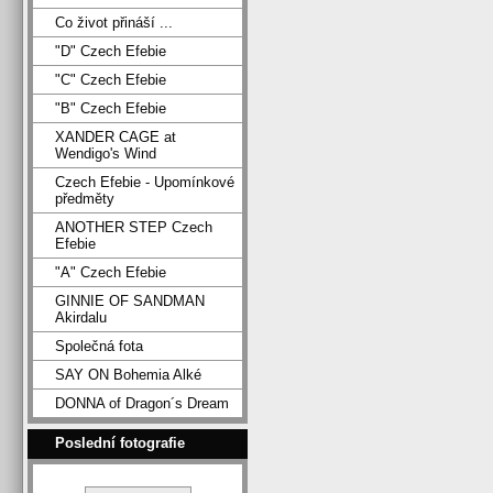
Co život přináší ...
"D" Czech Efebie
"C" Czech Efebie
"B" Czech Efebie
XANDER CAGE at
Wendigo's Wind
Czech Efebie - Upomínkové
předměty
ANOTHER STEP Czech
Efebie
"A" Czech Efebie
GINNIE OF SANDMAN
Akirdalu
Společná fota
SAY ON Bohemia Alké
DONNA of Dragon´s Dream
Poslední fotografie