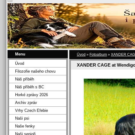
Menu
Úvod
»
Fotoalbum
»
XANDER CAGE 
Úvod
XANDER CAGE at Wendigo
Filozofie našeho chovu
Náš příběh
Náš příběh s BC
Horké zprávy 2026
Archiv zpráv
Vrhy Czech Efebie
Naši psi
Naše fenky
Naši senioři