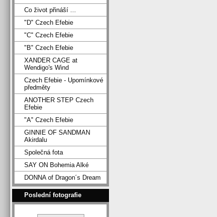
Co život přináší ...
"D" Czech Efebie
"C" Czech Efebie
"B" Czech Efebie
XANDER CAGE at
Wendigo's Wind
Czech Efebie - Upomínkové
předměty
ANOTHER STEP Czech
Efebie
"A" Czech Efebie
GINNIE OF SANDMAN
Akirdalu
Společná fota
SAY ON Bohemia Alké
DONNA of Dragon´s Dream
Poslední fotografie