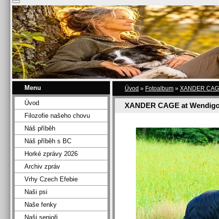
Menu
Úvod
»
Fotoalbum
»
XANDER CAGE 
Úvod
XANDER CAGE at Wendigo
Filozofie našeho chovu
Náš příběh
Náš příběh s BC
Horké zprávy 2026
Archiv zpráv
Vrhy Czech Efebie
Naši psi
Naše fenky
Naši senioři