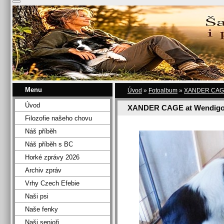
Menu
Úvod
»
Fotoalbum
»
XANDER CAGE 
Úvod
XANDER CAGE at Wendigo
Filozofie našeho chovu
Náš příběh
Náš příběh s BC
Horké zprávy 2026
Archiv zpráv
Vrhy Czech Efebie
Naši psi
Naše fenky
Naši senioři