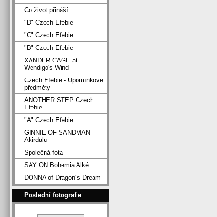
Co život přináší ...
"D" Czech Efebie
"C" Czech Efebie
"B" Czech Efebie
XANDER CAGE at
Wendigo's Wind
Czech Efebie - Upomínkové
předměty
ANOTHER STEP Czech
Efebie
"A" Czech Efebie
GINNIE OF SANDMAN
Akirdalu
Společná fota
SAY ON Bohemia Alké
DONNA of Dragon´s Dream
Poslední fotografie