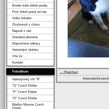
Border kolie štěně prodej
Proč štěně právě od nás
Volba štěněte
Zkušenosti z chovu
Napsali o nás
Standard plemene
Doporučené odkazy
Veterinární okénko
Víte že ...
Kontakt
Fotoalbum
← Předchozí
Automatické proc
Valentýnský vrh "R"
"Q" Czech Efebie
"P" Czech Efebie
"O" Czech Efebie
Marilyn Monroe Czech
Efebie