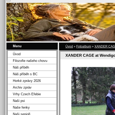
Menu
Úvod
»
Fotoalbum
»
XANDER CAGE 
Úvod
XANDER CAGE at Wendigo
Filozofie našeho chovu
Náš příběh
Náš příběh s BC
Horké zprávy 2026
Archiv zpráv
Vrhy Czech Efebie
Naši psi
Naše fenky
Naši senioři