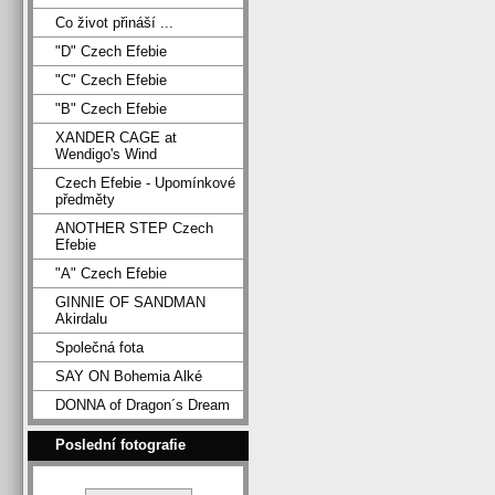
Co život přináší ...
"D" Czech Efebie
"C" Czech Efebie
"B" Czech Efebie
XANDER CAGE at
Wendigo's Wind
Czech Efebie - Upomínkové
předměty
ANOTHER STEP Czech
Efebie
"A" Czech Efebie
GINNIE OF SANDMAN
Akirdalu
Společná fota
SAY ON Bohemia Alké
DONNA of Dragon´s Dream
Poslední fotografie