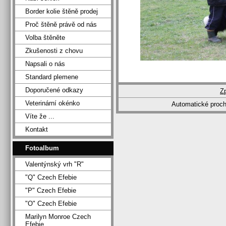
Border kolie štěně prodej
Proč štěně právě od nás
Volba štěněte
Zkušenosti z chovu
Napsali o nás
Standard plemene
Doporučené odkazy
Z
Veterinární okénko
Automatické proc
Víte že ...
Kontakt
Fotoalbum
Valentýnský vrh "R"
"Q" Czech Efebie
"P" Czech Efebie
"O" Czech Efebie
Marilyn Monroe Czech
Efebie