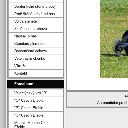
Border kolie štěně prodej
Proč štěně právě od nás
Volba štěněte
Zkušenosti z chovu
Napsali o nás
Standard plemene
Doporučené odkazy
Veterinární okénko
Víte že ...
Kontakt
Fotoalbum
Valentýnský vrh "R"
Z
"Q" Czech Efebie
Automatické proc
"P" Czech Efebie
"O" Czech Efebie
Marilyn Monroe Czech
Efebie