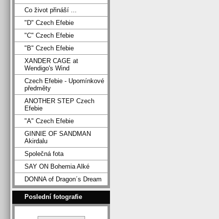
Co život přináší ...
"D" Czech Efebie
"C" Czech Efebie
"B" Czech Efebie
XANDER CAGE at
Wendigo's Wind
Czech Efebie - Upomínkové
předměty
ANOTHER STEP Czech
Efebie
"A" Czech Efebie
GINNIE OF SANDMAN
Akirdalu
Společná fota
SAY ON Bohemia Alké
DONNA of Dragon´s Dream
Poslední fotografie