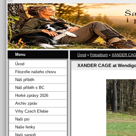
Menu
Úvod
»
Fotoalbum
»
XANDER CAGE 
Úvod
XANDER CAGE at Wendigo
Filozofie našeho chovu
Náš příběh
Náš příběh s BC
Horké zprávy 2026
Archiv zpráv
Vrhy Czech Efebie
Naši psi
Naše fenky
Naši senioři