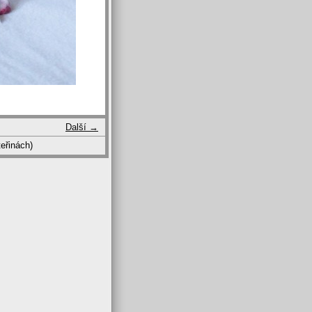
Další →
eřinách)