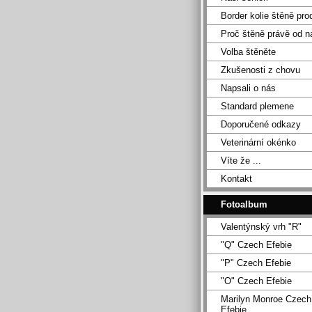
Border kolie štěně pro
Proč štěně právě od n
Volba štěněte
Zkušenosti z chovu
Napsali o nás
Standard plemene
Doporučené odkazy
Veterinární okénko
Víte že ...
Kontakt
Fotoalbum
Valentýnský vrh "R"
"Q" Czech Efebie
"P" Czech Efebie
"O" Czech Efebie
Marilyn Monroe Czech
Efebie