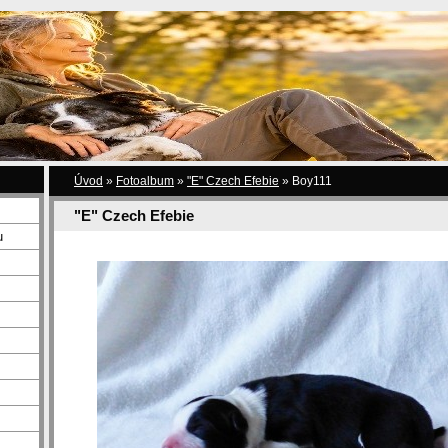
Úvod
»
Fotoalbum
»
"E" Czech Efebie
»
Boy111
"E" Czech Efebie
u