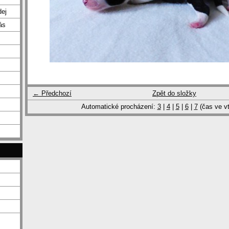
dej
ás
← Předchozí
Zpět do složky
Automatické procházení:
3
|
4
|
5
|
6
|
7
(čas ve vt