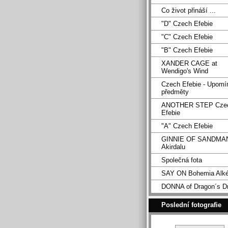
Co život přináší ...
"D" Czech Efebie
"C" Czech Efebie
"B" Czech Efebie
XANDER CAGE at
Wendigo's Wind
Czech Efebie - Upomí
předměty
ANOTHER STEP Cze
Efebie
"A" Czech Efebie
GINNIE OF SANDMA
Akirdalu
Společná fota
SAY ON Bohemia Alk
DONNA of Dragon´s D
Poslední fotografie