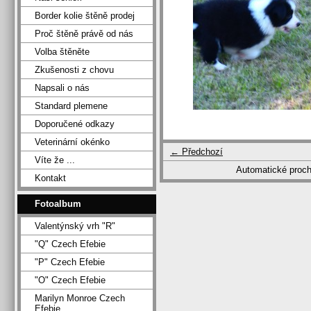
Border kolie štěně prodej
Proč štěně právě od nás
Volba štěněte
Zkušenosti z chovu
Napsali o nás
Standard plemene
Doporučené odkazy
Veterinární okénko
← Předchozí
Víte že ...
Automatické proc
Kontakt
Fotoalbum
Valentýnský vrh "R"
"Q" Czech Efebie
"P" Czech Efebie
"O" Czech Efebie
Marilyn Monroe Czech
Efebie