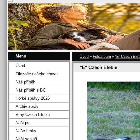
Menu
Úvod
»
Fotoalbum
»
"E" Czech Efe
Úvod
"E" Czech Efebie
Filozofie našeho chovu
Náš příběh
Náš příběh s BC
Horké zprávy 2026
Archiv zpráv
Vrhy Czech Efebie
Naši psi
Naše fenky
Naši senioři