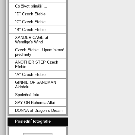
Co život přináší ...
"D" Czech Efebie
"C" Czech Efebie
"B" Czech Efebie
XANDER CAGE at
Wendigo's Wind
Czech Efebie - Upomínkové
předměty
ANOTHER STEP Czech
Efebie
"A" Czech Efebie
GINNIE OF SANDMAN
Akirdalu
Společná fota
SAY ON Bohemia Alké
DONNA of Dragon´s Dream
Poslední fotografie