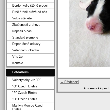
Border kolie štěně prodej
Proč štěně právě od nás
Volba štěněte
Zkušenosti z chovu
Napsali o nás
Standard plemene
Doporučené odkazy
Veterinární okénko
Víte že ...
Kontakt
Fotoalbum
Valentýnský vrh "R"
← Předchozí
"Q" Czech Efebie
Automatické proc
"P" Czech Efebie
"O" Czech Efebie
Marilyn Monroe Czech
Efebie