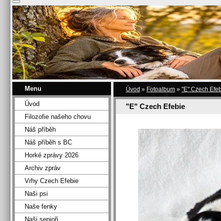
Menu
Úvod
»
Fotoalbum
»
"E" Czech Efe
Úvod
"E" Czech Efebie
Filozofie našeho chovu
Náš příběh
Náš příběh s BC
Horké zprávy 2026
Archiv zpráv
Vrhy Czech Efebie
Naši psi
Naše fenky
Naši senioři