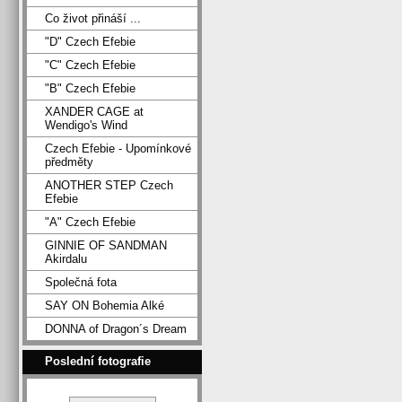
Co život přináší ...
"D" Czech Efebie
"C" Czech Efebie
"B" Czech Efebie
XANDER CAGE at
Wendigo's Wind
Czech Efebie - Upomínkové
předměty
ANOTHER STEP Czech
Efebie
"A" Czech Efebie
GINNIE OF SANDMAN
Akirdalu
Společná fota
SAY ON Bohemia Alké
DONNA of Dragon´s Dream
Poslední fotografie