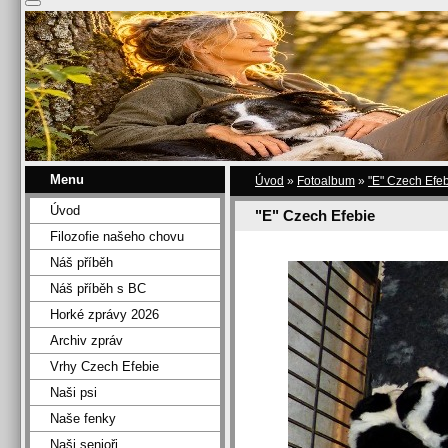
Menu
Úvod
»
Fotoalbum
»
"E" Czech Efe
Úvod
"E" Czech Efebie
Filozofie našeho chovu
Náš příběh
Náš příběh s BC
Horké zprávy 2026
Archiv zpráv
Vrhy Czech Efebie
Naši psi
Naše fenky
Naši senioři