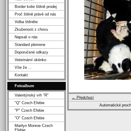
Border kolie štěně prodej
Proč štěně právě od nás
Volba štěněte
Zkušenosti z chovu
Napsali o nás
Standard plemene
Doporučené odkazy
Veterinární okénko
Víte že ...
Kontakt
Fotoalbum
Valentýnský vrh "R"
← Předchozí
"Q" Czech Efebie
Automatické proc
"P" Czech Efebie
"O" Czech Efebie
Marilyn Monroe Czech
Efebie