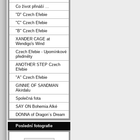
Co život přináší ...
"D" Czech Efebie
"C" Czech Efebie
"B" Czech Efebie
XANDER CAGE at
Wendigo's Wind
Czech Efebie - Upomínkové
předměty
ANOTHER STEP Czech
Efebie
"A" Czech Efebie
GINNIE OF SANDMAN
Akirdalu
Společná fota
SAY ON Bohemia Alké
DONNA of Dragon´s Dream
Poslední fotografie