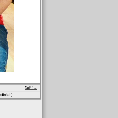
Další →
eřinách)