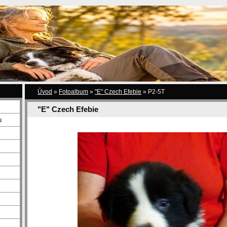
Úvod
»
Fotoalbum
»
"E" Czech Efebie
»
P2-5T
"E" Czech Efebie
u