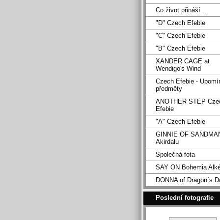
Co život přináší ...
"D" Czech Efebie
"C" Czech Efebie
"B" Czech Efebie
XANDER CAGE at
Wendigo's Wind
Czech Efebie - Upomí
předměty
ANOTHER STEP Cze
Efebie
"A" Czech Efebie
GINNIE OF SANDMA
Akirdalu
Společná fota
SAY ON Bohemia Alk
DONNA of Dragon´s D
Poslední fotografie