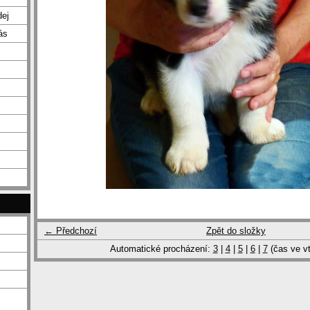
dej
ás
← Předchozí
Zpět do složky
Automatické procházení:
3
|
4
|
5
|
6
|
7
(čas ve vt