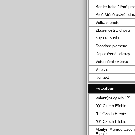
Border kolie štěně pro
Proč štěně právě od n
Volba štěněte
Zkušenosti z chovu
Napsali o nás
Standard plemene
Doporučené odkazy
Veterinární okénko
Víte že ...
Kontakt
Fotoalbum
Valentýnský vrh "R"
"Q" Czech Efebie
"P" Czech Efebie
"O" Czech Efebie
Marilyn Monroe Czech
Efebie