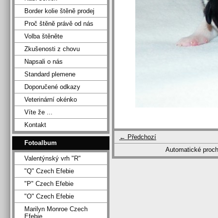
Border kolie štěně prodej
Proč štěně právě od nás
Volba štěněte
Zkušenosti z chovu
Napsali o nás
Standard plemene
Doporučené odkazy
Veterinární okénko
Víte že ...
Kontakt
← Předchozí
Fotoalbum
Automatické proc
Valentýnský vrh "R"
"Q" Czech Efebie
"P" Czech Efebie
"O" Czech Efebie
Marilyn Monroe Czech
Efebie