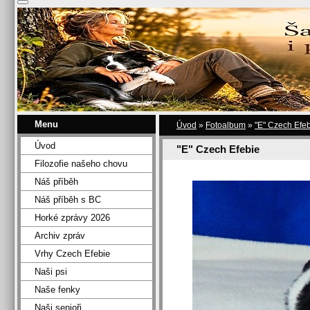
Menu
Úvod
»
Fotoalbum
»
"E" Czech Efe
Úvod
"E" Czech Efebie
Filozofie našeho chovu
Náš příběh
Náš příběh s BC
Horké zprávy 2026
Archiv zpráv
Vrhy Czech Efebie
Naši psi
Naše fenky
Naši senioři