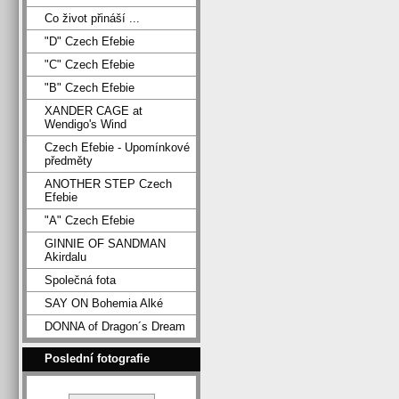
Co život přináší ...
"D" Czech Efebie
"C" Czech Efebie
"B" Czech Efebie
XANDER CAGE at
Wendigo's Wind
Czech Efebie - Upomínkové
předměty
ANOTHER STEP Czech
Efebie
"A" Czech Efebie
GINNIE OF SANDMAN
Akirdalu
Společná fota
SAY ON Bohemia Alké
DONNA of Dragon´s Dream
Poslední fotografie