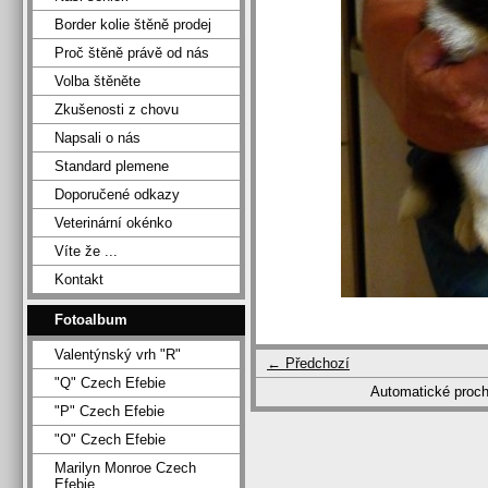
Border kolie štěně prodej
Proč štěně právě od nás
Volba štěněte
Zkušenosti z chovu
Napsali o nás
Standard plemene
Doporučené odkazy
Veterinární okénko
Víte že ...
Kontakt
Fotoalbum
Valentýnský vrh "R"
← Předchozí
"Q" Czech Efebie
Automatické proc
"P" Czech Efebie
"O" Czech Efebie
Marilyn Monroe Czech
Efebie