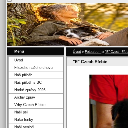
Menu
Úvod
»
Fotoalbum
»
"E" Czech Efe
Úvod
"E" Czech Efebie
Filozofie našeho chovu
Náš příběh
Náš příběh s BC
Horké zprávy 2026
Archiv zpráv
Vrhy Czech Efebie
Naši psi
Naše fenky
Naši senioři