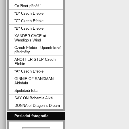
Co život přináší ...
"D" Czech Efebie
"C" Czech Efebie
"B" Czech Efebie
XANDER CAGE at
Wendigo's Wind
Czech Efebie - Upomínkové
předměty
ANOTHER STEP Czech
Efebie
"A" Czech Efebie
GINNIE OF SANDMAN
Akirdalu
Společná fota
SAY ON Bohemia Alké
DONNA of Dragon´s Dream
Poslední fotografie