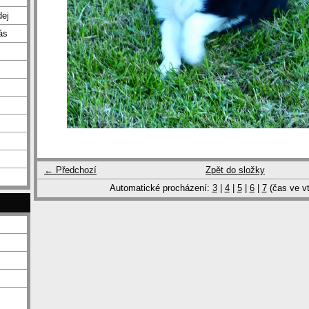
dej
ás
← Předchozí
Zpět do složky
Automatické procházení:
3
|
4
|
5
|
6
|
7
(čas ve vt