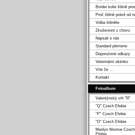
Border kolie štěně pro
Proč štěně právě od n
Volba štěněte
Zkušenosti z chovu
Napsali o nás
Standard plemene
Doporučené odkazy
Veterinární okénko
Víte že ...
Kontakt
Fotoalbum
Valentýnský vrh "R"
"Q" Czech Efebie
"P" Czech Efebie
"O" Czech Efebie
Marilyn Monroe Czech
Efebie