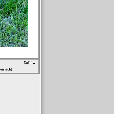
Další →
eřinách)