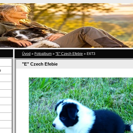
Úvod
»
Fotoalbum
»
"E" Czech Efebie
»
E6T3
"E" Czech Efebie
u