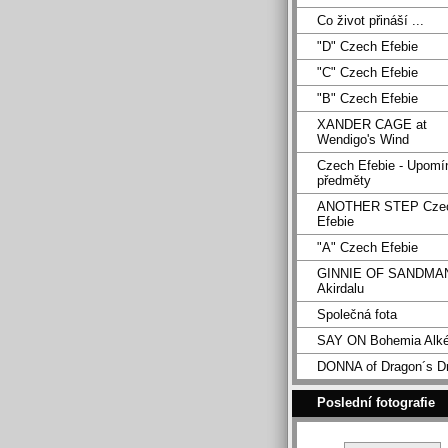
Co život přináší ...
"D" Czech Efebie
"C" Czech Efebie
"B" Czech Efebie
XANDER CAGE at
Wendigo's Wind
Czech Efebie - Upomí
předměty
ANOTHER STEP Cze
Efebie
"A" Czech Efebie
GINNIE OF SANDMA
Akirdalu
Společná fota
SAY ON Bohemia Alk
DONNA of Dragon´s D
Poslední fotografie