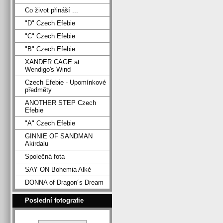
Co život přináší ...
"D" Czech Efebie
"C" Czech Efebie
"B" Czech Efebie
XANDER CAGE at
Wendigo's Wind
Czech Efebie - Upomínkové
předměty
ANOTHER STEP Czech
Efebie
"A" Czech Efebie
GINNIE OF SANDMAN
Akirdalu
Společná fota
SAY ON Bohemia Alké
DONNA of Dragon´s Dream
Poslední fotografie