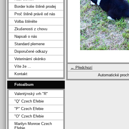
Border kolie štěně prodej
Proč štěně právě od nás
Volba štěněte
Zkušenosti z chovu
Napsali o nás
Standard plemene
Doporučené odkazy
Veterinární okénko
Víte že ...
← Předchozí
Kontakt
Automatické proc
Fotoalbum
Valentýnský vrh "R"
"Q" Czech Efebie
"P" Czech Efebie
"O" Czech Efebie
Marilyn Monroe Czech
Efebie