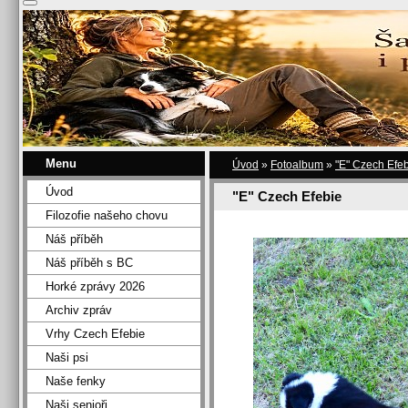
Menu
Úvod
»
Fotoalbum
»
"E" Czech Efe
Úvod
"E" Czech Efebie
Filozofie našeho chovu
Náš příběh
Náš příběh s BC
Horké zprávy 2026
Archiv zpráv
Vrhy Czech Efebie
Naši psi
Naše fenky
Naši senioři